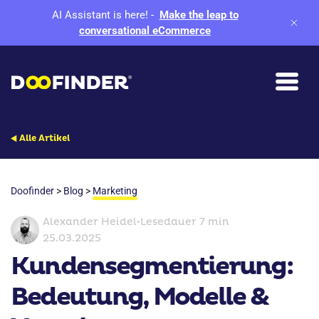
AI Assistant is here!
-
Make the leap to
conversational eCommerce
Alle Artikel
Doofinder
>
Blog
>
Marketing
Alexander Heidel
•
Lesedauer 7 min
25.03.2025
Kundensegmentierung:
Bedeutung, Modelle &