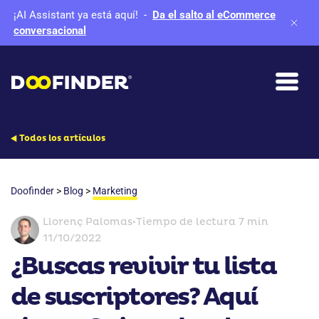
¡AI Assistant ya está aquí!
-
Da el salto al eCommerce
conversacional
Todos los artículos
Doofinder
>
Blog
>
Marketing
Llorenç Palomas
•
Tiempo de lectura 7 min
11/10/2022
¿Buscas revivir tu lista
de suscriptores? Aquí