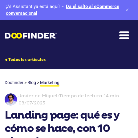
¡AI Assistant ya está aquí!
-
Da el salto al eCommerce
conversacional
Todos los artículos
Doofinder
>
Blog
>
Marketing
Javier de Miguel
•
Tiempo de lectura 14 min
03/07/2025
Landing page: qué es y
cómo se hace, con 10