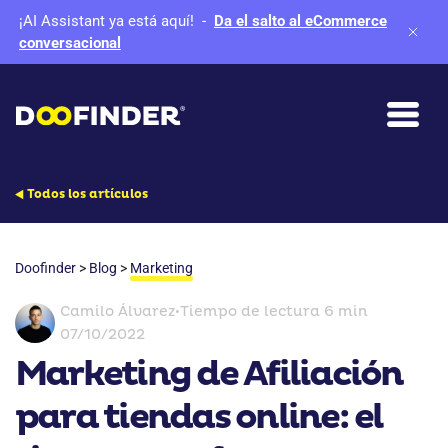
¡AI Assistant ya está aquí!
-
Da el salto al eCommerce
conversacional
Todos los artículos
Doofinder
>
Blog
>
Marketing
Camilo Álvarez
•
Tiempo de lectura 6 min
07/10/2022
Marketing de Afiliación
para tiendas online: el