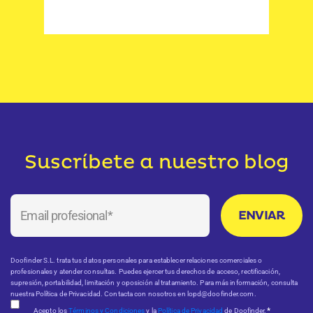
e
Suscríbete a nuestro blog
Doofinder S.L. trata tus datos personales para establecer relaciones comerciales o
profesionales y atender consultas. Puedes ejercer tus derechos de acceso, rectificación,
supresión, portabilidad, limitación y oposición al tratamiento. Para más información, consulta
nuestra Política de Privacidad. Contacta con nosotros en lopd@doofinder.com.
*
Acepto los
Términos y Condiciones
y la
Política de Privacidad
de Doofinder.