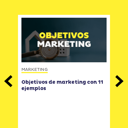
MARKETING
MAR
Objetivos de marketing con 11
Mod
Previous
Next
ejemplos
eje