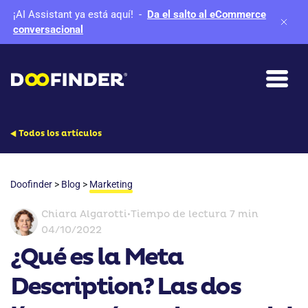
¡AI Assistant ya está aquí!
-
Da el salto al eCommerce
conversacional
Todos los artículos
Doofinder
>
Blog
>
Marketing
Chiara Algarotti
•
Tiempo de lectura 7 min
04/10/2022
¿Qué es la Meta
Description? Las dos