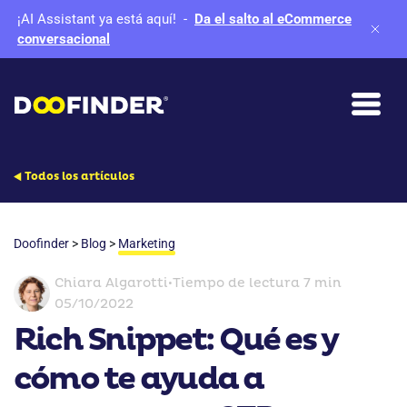
¡AI Assistant ya está aquí!
-
Da el salto al eCommerce
conversacional
Todos los artículos
Doofinder
>
Blog
>
Marketing
Chiara Algarotti
•
Tiempo de lectura 7 min
05/10/2022
Rich Snippet: Qué es y
cómo te ayuda a