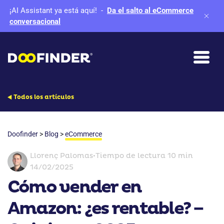
¡AI Assistant ya está aquí!
-
Da el salto al eCommerce
conversacional
Todos los artículos
Doofinder
>
Blog
>
eCommerce
Llorenç Palomas
•
Tiempo de lectura 10 min
14/02/2025
Cómo vender en
Amazon: ¿es rentable? –