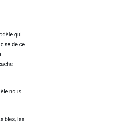
odèle qui
écise de ce
a
 cache
dèle nous
sibles, les