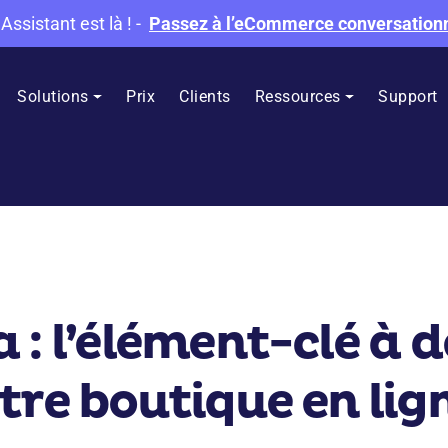
 Assistant est là !
-
Passez à l’eCommerce conversation
Solutions
Prix
Clients
Ressources
Support
 : l’élément-clé à d
tre boutique en lig