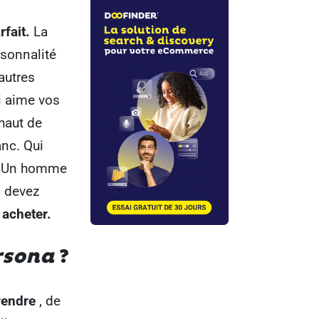
rfait.
La
rsonnalité
autres
i aime vos
haut de
nc. Qui
s ? Un homme
s devez
 acheter.
rsona
?
rendre
, de