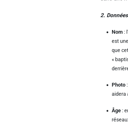
2. Données 
Nom
: 
est une
que cet
« bapti
derriè
Photo
:
aidera
Âge
: e
réseaux