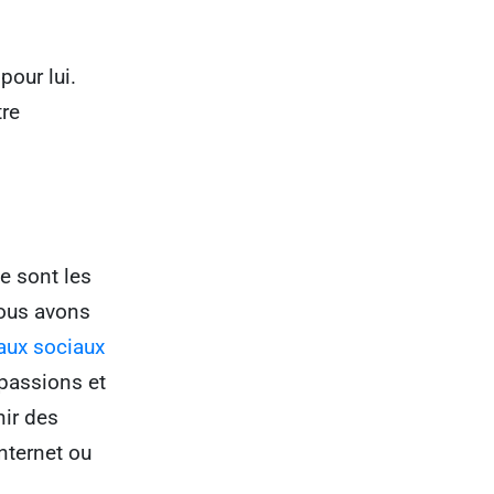
pour lui.
tre
pe sont les
nous avons
aux sociaux
 passions et
nir des
internet ou