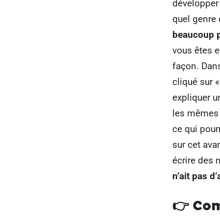
développer 
quel genre 
beaucoup p
vous êtes e
façon. Dans
cliqué sur 
expliquer u
les mêmes 
ce qui pourr
sur cet ava
écrire des 
n’ait pas d
👉 Co