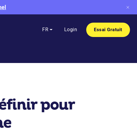
nel
FR
Login
Essai Gratuit
éfinir pour
ne