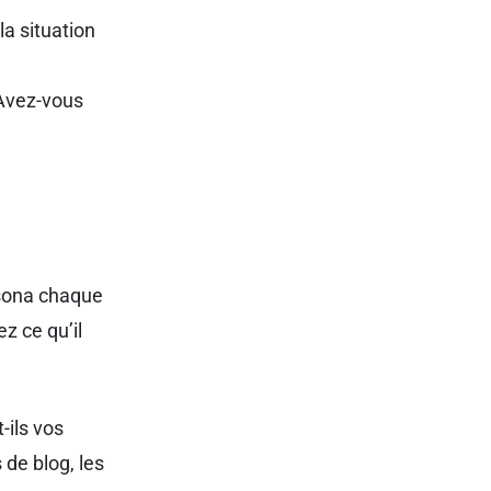
a situation
 Avez-vous
rsona chaque
z ce qu’il
-ils vos
 de blog, les