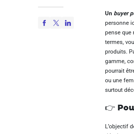
Un
buyer p
personne id
pense que n
termes, vou
produits. 
gamme, com
pourrait êt
ou une femm
surtout déc
👉
Pou
L’objectif d