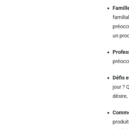
Famill
familia
préocc
un prod
Profes
préocc
Défis e
jour ? 
désire,
Commen
produit