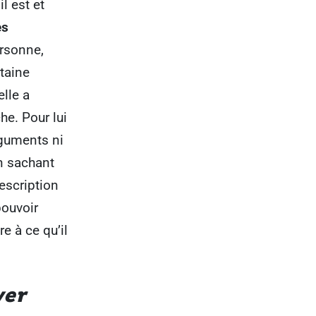
l est et
es
ersonne,
taine
lle a
he. Pour lui
rguments ni
n sachant
description
pouvoir
e à ce qu’il
yer