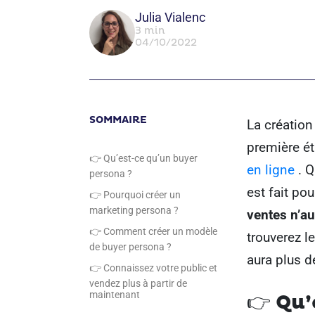
Julia Vialenc
3 min
04/10/2022
SOMMAIRE
La création
première é
👉 Qu’est-ce qu’un buyer
en ligne
. Q
persona ?
est fait pou
👉 Pourquoi créer un
marketing persona ?
ventes n’a
👉 Comment créer un modèle
trouverez l
de buyer persona ?
aura plus d
👉 Connaissez votre public et
vendez plus à partir de
maintenant
👉
Qu’