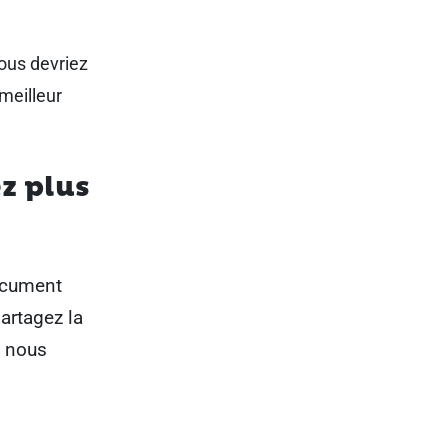
vous devriez
 meilleur
z plus
document
artagez la
e nous