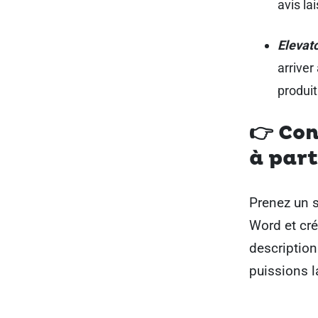
avis la
Elevato
arriver
produit
👉 Con
à par
Prenez un s
Word et cr
description
puissions la