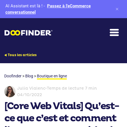
AI Assistant est là !
-
Passez à l’eCommerce
conversationnel
Tous les articles
Doofinder
>
Blog
>
Boutique en ligne
Julia Vialenc
•
Temps de lecture 7 min
04/10/2022
[Core Web Vitals] Qu’est-
ce que c’est et comment