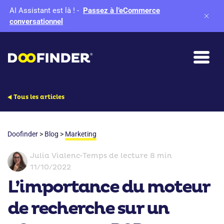
AI Assistant est là !
-
Passez à l’eCommerce
conversationnel
Tous les articles
Doofinder
>
Blog
>
Marketing
Julia Vialenc
•
Temps de lecture 8 min
11/10/2022
L’importance du moteur
de recherche sur un