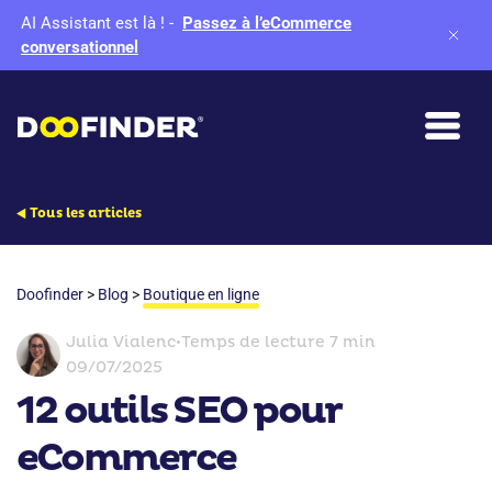
AI Assistant est là !
-
Passez à l’eCommerce
conversationnel
Tous les articles
Doofinder
>
Blog
>
Boutique en ligne
Julia Vialenc
•
Temps de lecture 7 min
09/07/2025
12 outils SEO pour
eCommerce