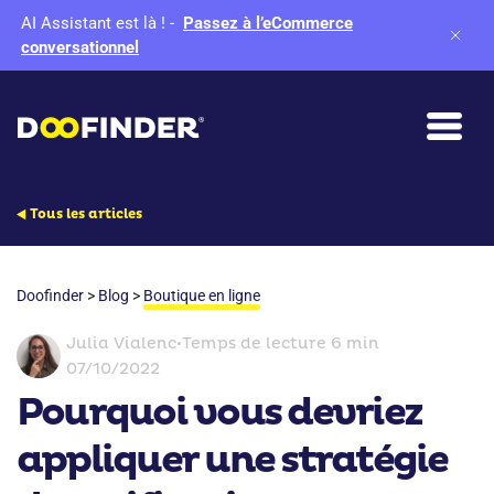
AI Assistant est là !
-
Passez à l’eCommerce
conversationnel
Tous les articles
Doofinder
>
Blog
>
Boutique en ligne
Julia Vialenc
•
Temps de lecture 6 min
07/10/2022
Pourquoi vous devriez
appliquer une stratégie