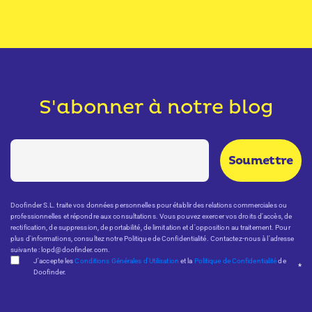
S'abonner à notre blog
Doofinder S.L. traite vos données personnelles pour établir des relations commerciales ou
professionnelles et répondre aux consultations. Vous pouvez exercer vos droits d'accès, de
rectification, de suppression, de portabilité, de limitation et d'opposition au traitement. Pour
plus d'informations, consultez notre Politique de Confidentialité. Contactez-nous à l'adresse
suivante : lopd@doofinder.com.
J'accepte les
Conditions Générales d'Utilisation
et la
Politique de Confidentialité
de
*
Doofinder.