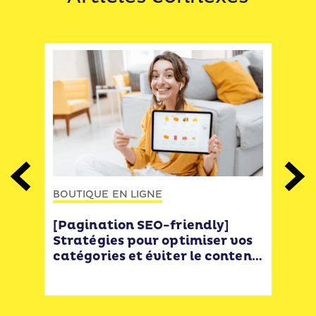
BOUT
Previous
Next
BOUTIQUE EN LIGNE
SEO 
ur
et 
[Pagination SEO-friendly]
 et
dan
Stratégies pour optimiser vos
à ce
catégories et éviter le contenu
en double