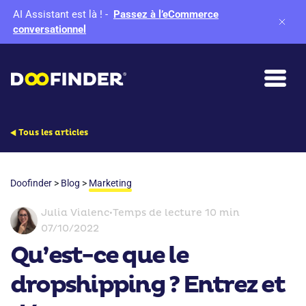
AI Assistant est là !
-
Passez à l’eCommerce
conversationnel
Tous les articles
Doofinder
>
Blog
>
Marketing
Julia Vialenc
•
Temps de lecture 10 min
07/10/2022
Qu’est-ce que le
dropshipping ? Entrez et