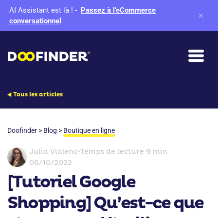
AI Assistant est là !
-
Passez à l’eCommerce
conversationnel
Tous les articles
Doofinder
>
Blog
>
Boutique en ligne
Julia Vialenc
•
Temps de lecture 9 min
06/10/2022
[Tutoriel Google
Shopping] Qu’est-ce que