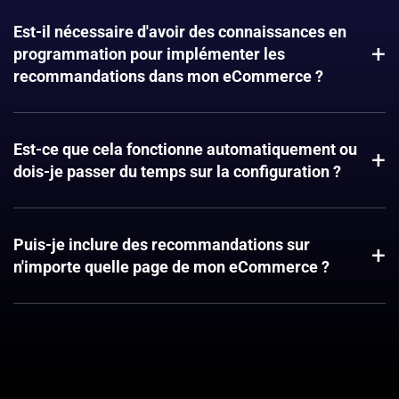
Est-il nécessaire d'avoir des connaissances en
+
programmation pour implémenter les
recommandations dans mon eCommerce ?
Non, il n’est pas nécessaire d’avoir des compétences en
programmation. Vous pouvez tout configurer en seulement
Est-ce que cela fonctionne automatiquement ou
+
quelques clics.
dois-je passer du temps sur la configuration ?
Vous avez le choix. Vous pouvez décider dans quelle
mesure vous souhaitez personnaliser les solutions ou vous
Puis-je inclure des recommandations sur
+
pouvez simplement utiliser les algorithmes intelligents
n'importe quelle page de mon eCommerce ?
propres à Doofinder.
Oui, en fonction de votre abonnement, cela peut être plus
facile et plus évolutif.