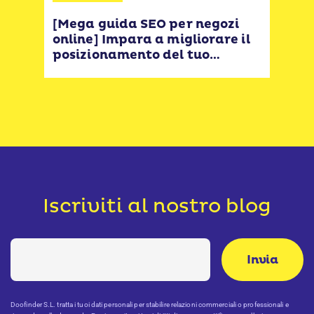
Da 
ven
[Mega guida SEO per negozi
e
Imb
online] Impara a migliorare il
aum
posizionamento del tuo
so
19,
eCommerce con questo
tutorial
Iscriviti al nostro blog
Doofinder S.L. tratta i tuoi dati personali per stabilire relazioni commerciali o professionali e