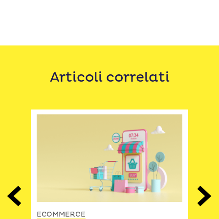
Articoli correlati
Previous
Next
ECO
ECOMMERCE