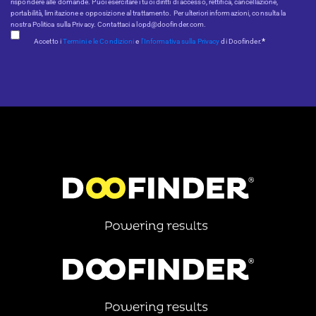
rispondere alle domande. Puoi esercitare i tuoi diritti di accesso, rettifica, cancellazione,
portabilità, limitazione e opposizione al trattamento. Per ulteriori informazioni, consulta la
nostra Politica sulla Privacy. Contattaci a lopd@doofinder.com.
*
Accetto i
Termini e le Condizioni
e
l'Informativa sulla Privacy
di Doofinder.