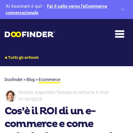
AI Assistant è qui!
-
Fai il salto verso l’eCommerce
conversazionale
Tutti gli articoli
Doofinder
>
Blog
>
Ecommerce
Chiara Algarotti
•
Tempo di lettura 5 min
11/10/2022
Cos’è il ROI di un e-
commerce e come