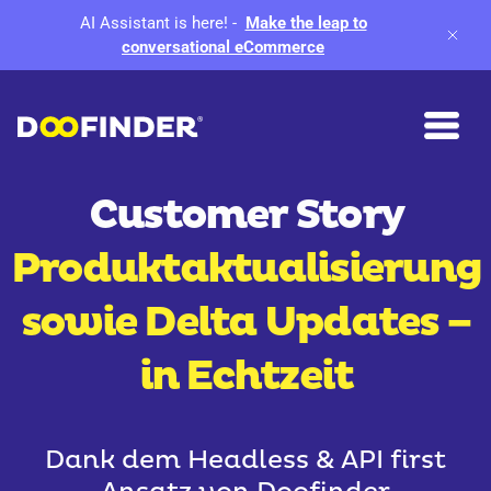
AI Assistant is here!
-
Make the leap to
conversational eCommerce
Customer Story
Produktaktualisierung
sowie
Delta Updates –
in Echtzeit
Dank dem Headless & API first