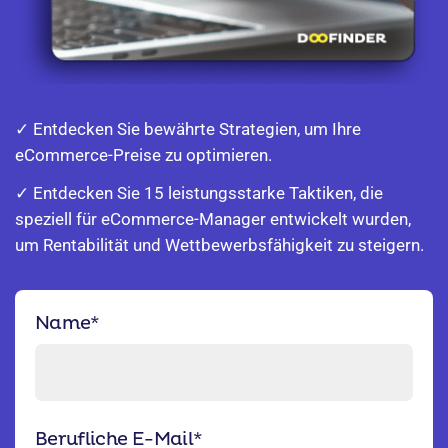
✓ Entdecken Sie bewährte Strategien, um Ihre
eCommerce-Preise zu optimieren.
✓ Entdecken Sie 15 leistungsstarke Taktiken, die
speziell für eCommerce-Manager entwickelt wurden,
um Rentabilität und Wettbewerbsfähigkeit zu steigern.
Name
*
Berufliche E-Mail
*