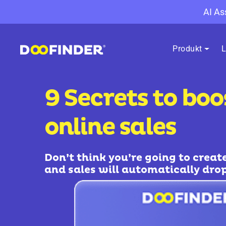
AI As
Produkt
L
9 Secrets to boo
online sales
Don’t think you’re going to creat
and sales will automatically drop