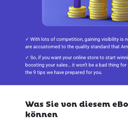
✓ With lots of competition, gaining visibility i
are accustomed to the quality standard that A
✓ So, if you want your online store to start wi
boosting your sales… it won’t be a bad thing for
the 9 tips we have prepared for you.
Was Sie von diesem eB
können