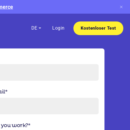
mmerce
DE
Login
Kostenloser Test
il
*
 you work?
*