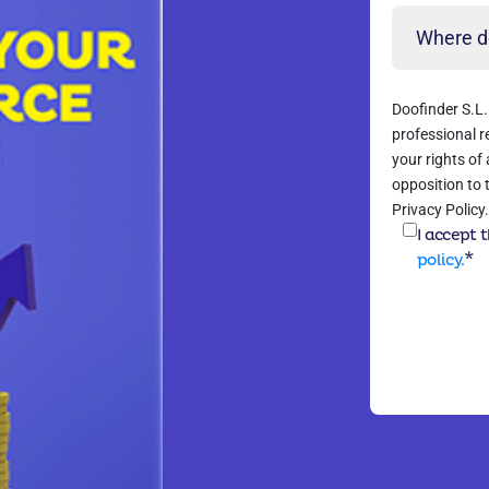
Doofinder S.L.
professional r
your rights of 
opposition to 
Privacy Polic
I accept 
*
policy.