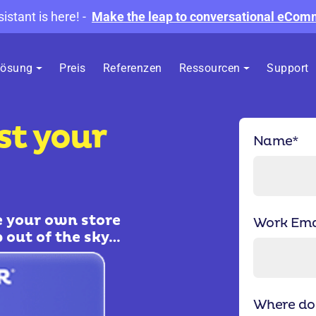
sistant is here!
-
Make the leap to conversational eCo
ösung
Preis
Referenzen
Ressourcen
Support
st your
Name
*
e your own store
Work Ema
 out of the sky…
Where do