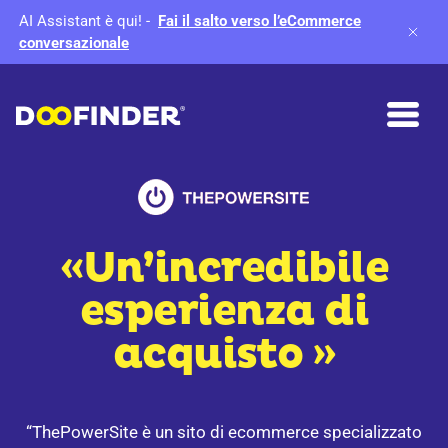
AI Assistant è qui!
-
Fai il salto verso l’eCommerce
conversazionale
«Un’incredibile
esperienza di
acquisto »
“ThePowerSite è un sito di ecommerce specializzato