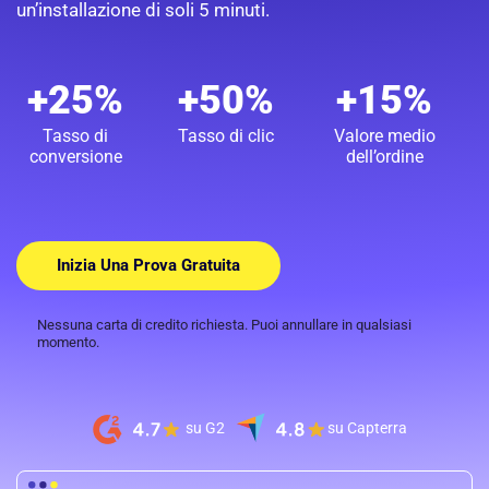
un’installazione di soli 5 minuti.
+25%
+50%
+15%
Tasso di
Tasso di clic
Valore medio
conversione
dell’ordine
Inizia Una Prova Gratuita
Nessuna carta di credito richiesta. Puoi annullare in qualsiasi
momento.
su G2
su Capterra