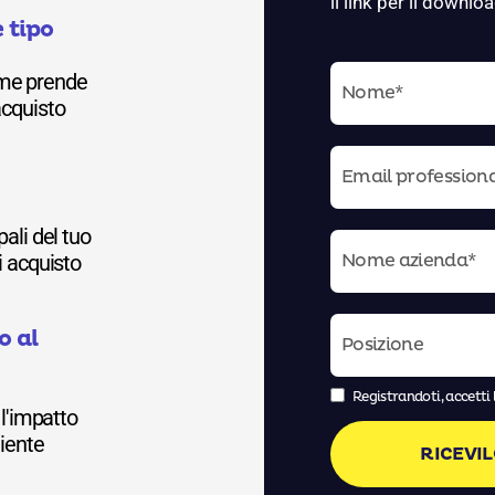
il link per il downloa
e tipo
ome prende
acquisto
pali del tuo
i acquisto
o al
Registrandoti, accetti 
 l'impatto
liente