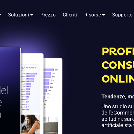
Soluzioni
Prezzo
Clienti
Risorse
Supporto
PROF
CONS
ONLIN
Tendenze, mo
Uno studio sui
dell'eCommerc
abitudini, sui
artificiale st