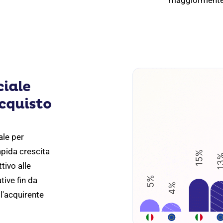
maggiormente in
ciale
acquisto
ale per
pida crescita
tivo alle
tive fin da
l'acquirente