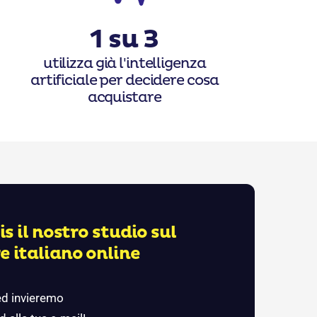
1 su 3
utilizza già l'intelligenza
artificiale per decidere cosa
acquistare
s il nostro studio sul
 italiano online
 ed invieremo