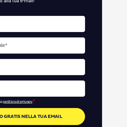
d alla tua e-mail!
*
la
politica di privacy
.