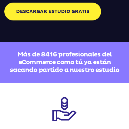
DESCARGAR ESTUDIO GRATIS
Más de
8416
profesionales del
eCommerce como tú ya están
sacando partido a nuestro estudio