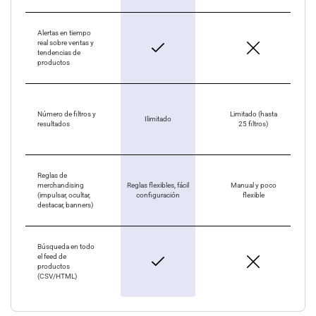
Alertas en tiempo
real sobre ventas y
tendencias de
productos
Número de filtros y
Limitado (hasta
Ilimitado
resultados
25 filtros)
Reglas de
merchandising
Reglas flexibles, fácil
Manual y poco
(impulsar, ocultar,
configuración
flexible
destacar, banners)
Búsqueda en todo
el feed de
productos
(CSV/HTML)