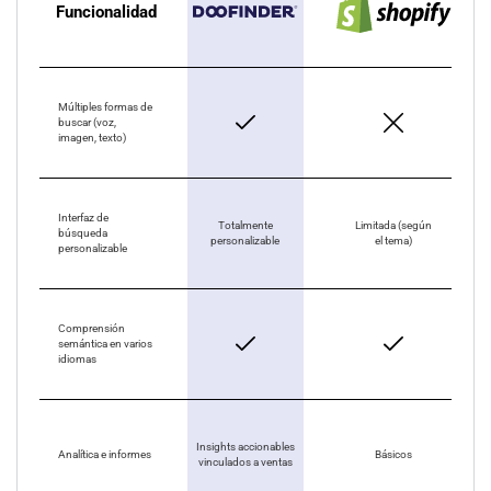
Funcionalidad
Múltiples formas de
buscar (voz,
imagen, texto)
Interfaz de
Totalmente
Limitada (según
búsqueda
personalizable
el tema)
personalizable
Comprensión
semántica en varios
idiomas
Insights accionables
Analítica e informes
Básicos
vinculados a ventas