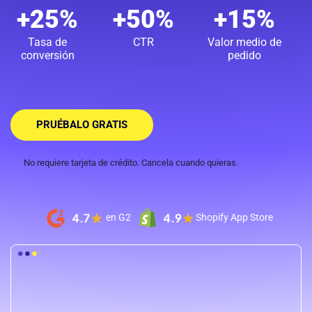
+25%
+50%
+15%
Tasa de
CTR
Valor medio de
conversión
pedido
PRUÉBALO GRATIS
No requiere tarjeta de crédito. Cancela cuando quieras.
en G2
Shopify App Store