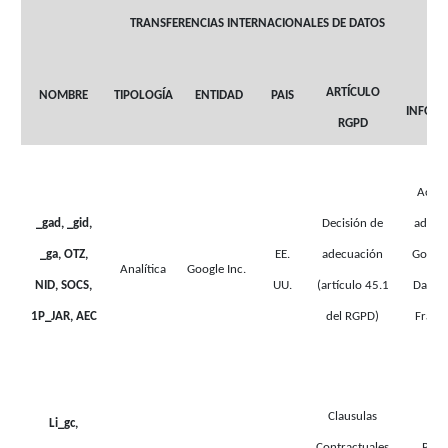
TRANSFERENCIAS INTERNACIONALES DE DATOS
M
ARTÍCULO
NOMBRE
TIPOLOGÍA
ENTIDAD
PAIS
INFOR
RGPD
Acces
adhes
_gad, _gid,
Decisión de
Google
_ga, OTZ,
EE.
adecuación
Analítica
Google Inc.
Data P
NID, SOCS,
UU.
(artículo 45.1
Frame
1P_JAR, AEC
del RGPD)
aq
Clausulas
Li_gc,
Contractuales
Para