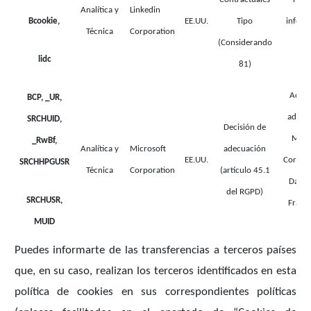
Analítica y
Linkedin
Bcookie,
EE.UU.
Tipo
inform
Técnica
Corporation
(Considerando
aq
lidc
81)
Acces
BCP, _UR,
adhes
SRCHUID,
Decisión de
Micr
_RwBf,
Analítica y
Microsoft
adecuación
EE.UU.
Corpora
SRCHHPGUSR
Técnica
Corporation
(artículo 45.1
Data 
del RGPD)
SRCHUSR,
Frame
MUID
aq
Puedes informarte de las transferencias a terceros países
que, en su caso, realizan los terceros identificados en esta
política de cookies en sus correspondientes políticas