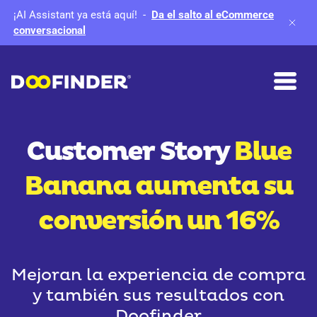
¡AI Assistant ya está aquí!
-
Da el salto al eCommerce
conversacional
Customer Story
Blue
Banana aumenta su
conversión
un 16%
Mejoran la experiencia de compra
y también sus resultados con
Doofinder