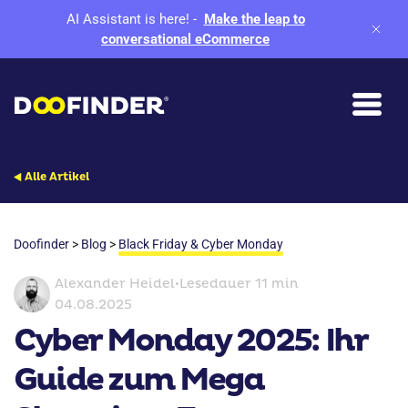
AI Assistant is here!
-
Make the leap to
conversational eCommerce
Alle Artikel
Doofinder
>
Blog
>
Black Friday & Cyber Monday
Alexander Heidel
•
Lesedauer 11 min
04.08.2025
Cyber Monday 2025: Ihr
Guide zum Mega