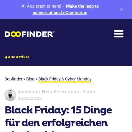
AI Assistant is here!
-
Make the leap to
conversational eCommerce
Alle Artikel
Doofinder
>
Blog
>
Black Friday & Cyber Monday
Alexander Heidel
•
Lesedauer 9 min
25.03.2025
Black Friday: 15 Dinge
für den erfolgreichen