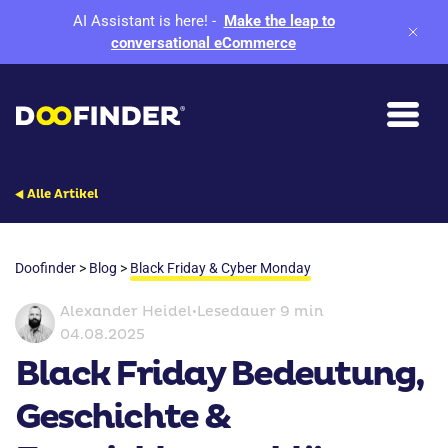
AI Assistant is here!
-
Make the leap to
conversational eCommerce
Alle Artikel
Doofinder
>
Blog
>
Black Friday & Cyber Monday
Alexander Heidel
•
Lesedauer 9 min
04.08.2025
Black Friday Bedeutung,
Geschichte &