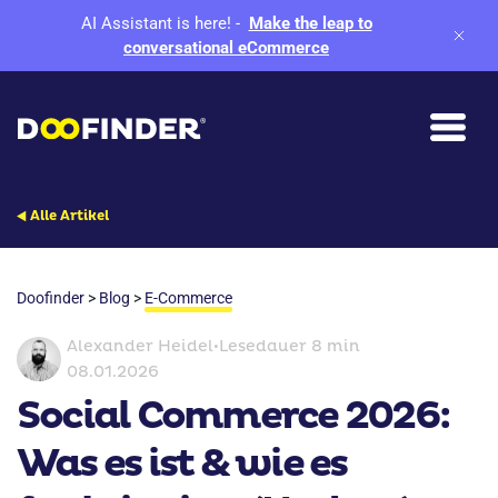
AI Assistant is here!
-
Make the leap to
conversational eCommerce
Alle Artikel
Doofinder
>
Blog
>
E-Commerce
Alexander Heidel
•
Lesedauer 8 min
08.01.2026
Social Commerce 2026:
Was es ist & wie es