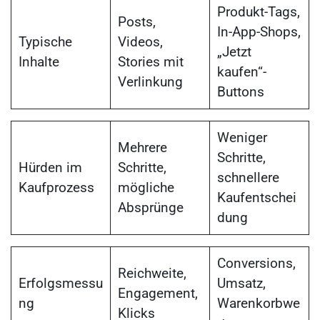
Produkt-Tags,
Posts,
In-App-Shops,
Typische
Videos,
„Jetzt
Inhalte
Stories mit
kaufen“-
Verlinkung
Buttons
Weniger
Mehrere
Schritte,
Hürden im
Schritte,
schnellere
Kaufprozess
mögliche
Kaufentschei
Absprünge
dung
Conversions,
Reichweite,
Erfolgsmessu
Umsatz,
Engagement,
ng
Warenkorbwe
Klicks