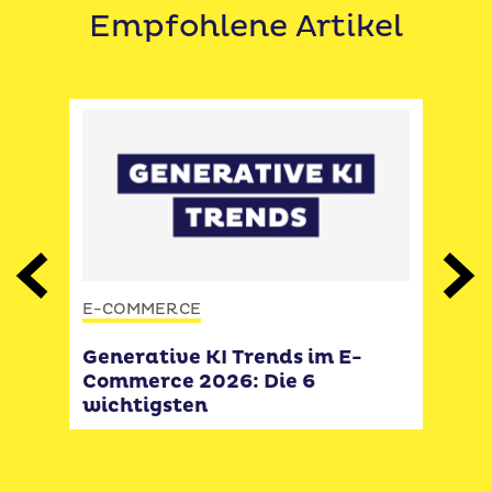
Empfohlene Artikel
Previous
Next
RCE
E-COMMERCE
STAT
roße
Generative KI Trends im E-
KI 
Commerce 2026: Die 6
202
wichtigsten