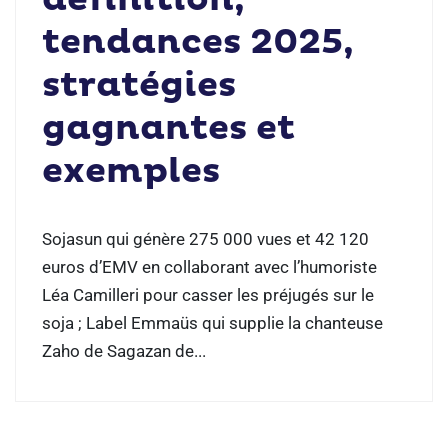
tendances 2025,
stratégies
gagnantes et
exemples
Sojasun qui génère 275 000 vues et 42 120
euros d’EMV en collaborant avec l’humoriste
Léa Camilleri pour casser les préjugés sur le
soja ; Label Emmaüs qui supplie la chanteuse
Zaho de Sagazan de...