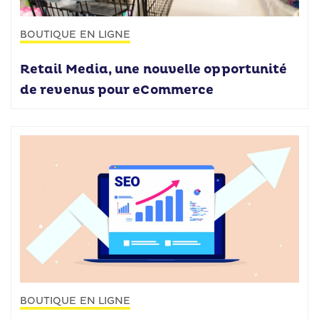
BOUTIQUE EN LIGNE
Retail Media, une nouvelle opportunité
de revenus pour eCommerce
BOUTIQUE EN LIGNE