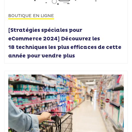
BOUTIQUE EN LIGNE
[Stratégies spéciales pour
eCommerce 2024] Découvrez les
18 techniques les plus efficaces de cette
année pour vendre plus