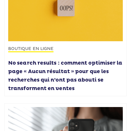
BOUTIQUE EN LIGNE
No search results : comment optimiser la
page « Aucun résultat » pour que les
recherches qui n’ont pas abouti se
transforment en ventes