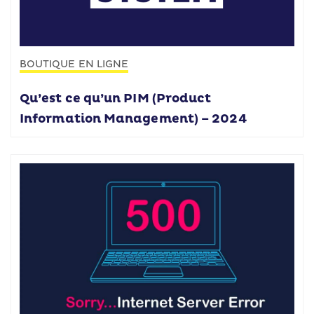
BOUTIQUE EN LIGNE
Qu’est ce qu’un PIM (Product
Information Management) – 2024