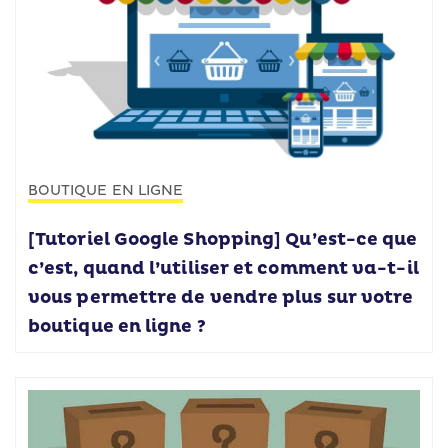
BOUTIQUE EN LIGNE
[Tutoriel Google Shopping] Qu’est-ce que
c’est, quand l’utiliser et comment va-t-il
vous permettre de vendre plus sur votre
boutique en ligne ?