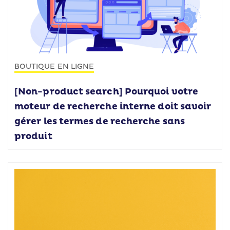
BOUTIQUE EN LIGNE
[Non-product search] Pourquoi votre
moteur de recherche interne doit savoir
gérer les termes de recherche sans
produit