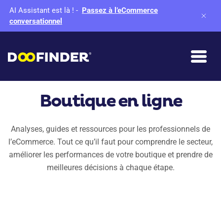
AI Assistant est là !
-
Passez à l’eCommerce
conversationnel
Boutique en ligne
Analyses, guides et ressources pour les professionnels de
l’eCommerce. Tout ce qu’il faut pour comprendre le secteur,
améliorer les performances de votre boutique et prendre de
meilleures décisions à chaque étape.