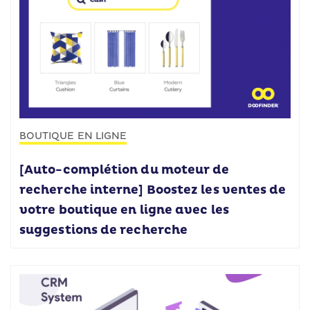
BOUTIQUE EN LIGNE
[Auto-complétion du moteur de
recherche interne] Boostez les ventes de
votre boutique en ligne avec les
suggestions de recherche