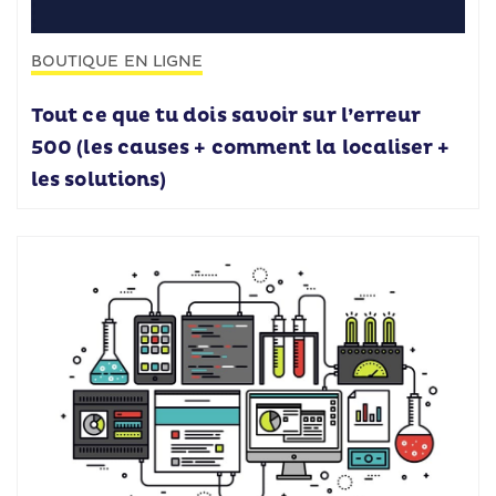
BOUTIQUE EN LIGNE
Tout ce que tu dois savoir sur l’erreur
500 (les causes + comment la localiser +
les solutions)