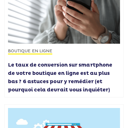
BOUTIQUE EN LIGNE
Le taux de conversion sur smartphone
de votre boutique en ligne est au plus
bas ? 6 astuces pour y remédier (et
pourquoi cela devrait vous inquiéter)