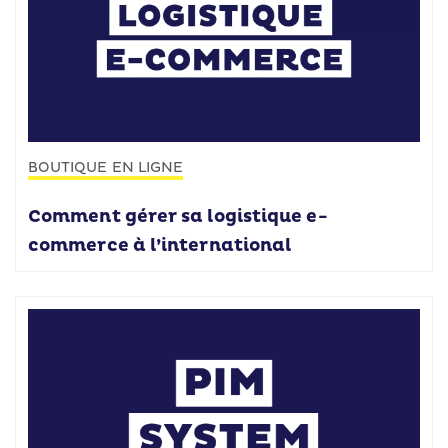
BOUTIQUE EN LIGNE
Comment gérer sa logistique e-
commerce à l’international