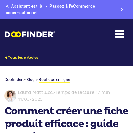
AI Assistant est là !
-
Passez à l’eCommerce
conversationnel
Tous les articles
Doofinder
>
Blog
>
Boutique en ligne
Laura Mattiucci
•
Temps de lecture 17 min
11/03/2025
Comment créer une fiche
produit efficace : guide