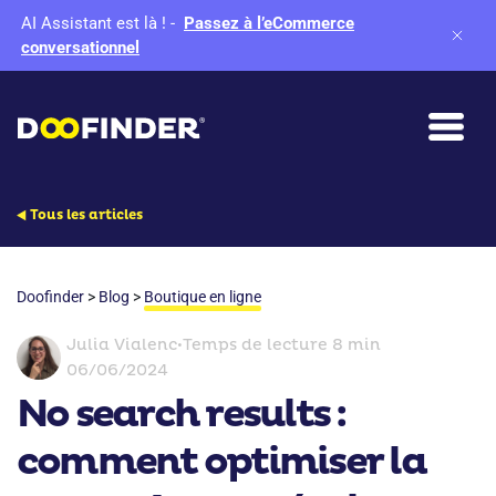
AI Assistant est là !
-
Passez à l’eCommerce
conversationnel
Tous les articles
Doofinder
>
Blog
>
Boutique en ligne
Julia Vialenc
•
Temps de lecture 8 min
06/06/2024
No search results :
comment optimiser la