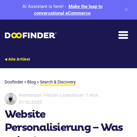
AI Assistant is here!
-
Make the leap to
conversational eCommerce
Alle Artikel
Doofinder
>
Blog
>
Search & Discovery
Alexander Heidel
•
Lesedauer 7 min
01.10.2025
Website
Personalisierung – Was