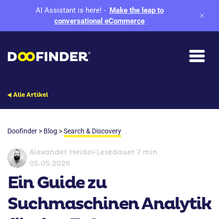
AI Assistant is here!
-
Make the leap to
conversational eCommerce
Alle Artikel
Doofinder
>
Blog
>
Search & Discovery
Alexander Heidel
•
Lesedauer 7 min
05.05.2026
Ein Guide zu
Suchmaschinen Analytik