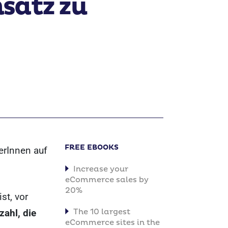
satz zu
FREE EBOOKS
erInnen auf
Increase your
eCommerce sales by
20%
st, vor
zahl, die
The 10 largest
eCommerce sites in the