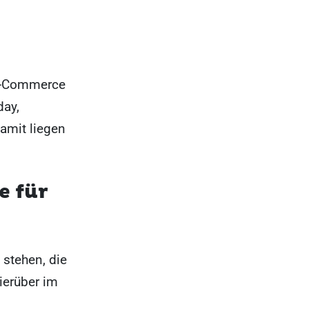
 E-Commerce
day,
amit liegen
e für
stehen, die
ierüber im