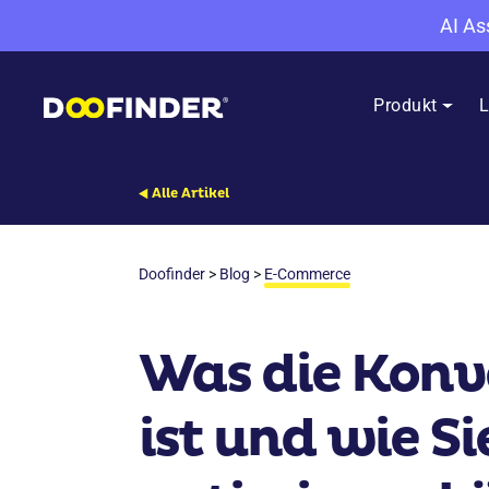
AI As
Produkt
L
Alle Artikel
Doofinder
>
Blog
>
E-Commerce
Was die Konv
ist und wie Si