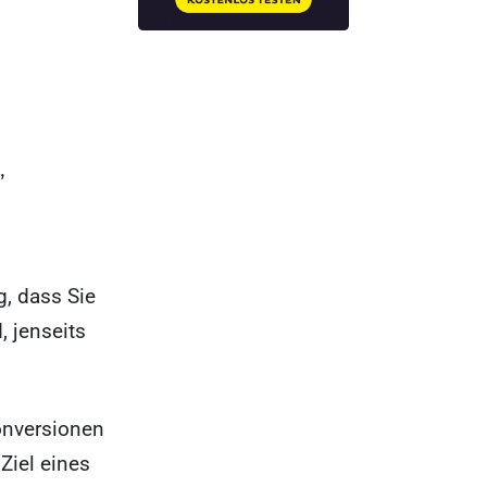
,
g, dass Sie
, jenseits
onversionen
 Ziel eines