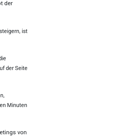
t der
teigern, ist
die
uf der Seite
n,
rten Minuten
etings von