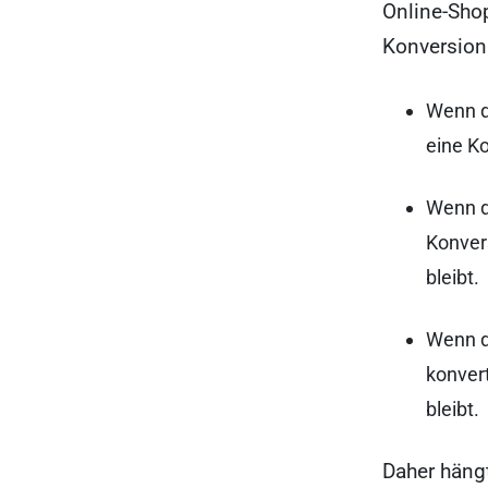
Online-Sho
Konversion 
Wenn da
eine K
Wenn da
Konvers
bleibt.
Wenn da
konvert
bleibt.
Daher häng