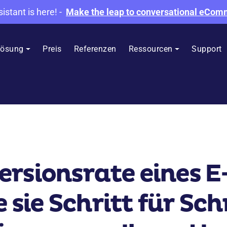
sistant is here!
-
Make the leap to conversational eCo
ösung
Preis
Referenzen
Ressourcen
Support
ersionsrate eines
e sie Schritt für Sch