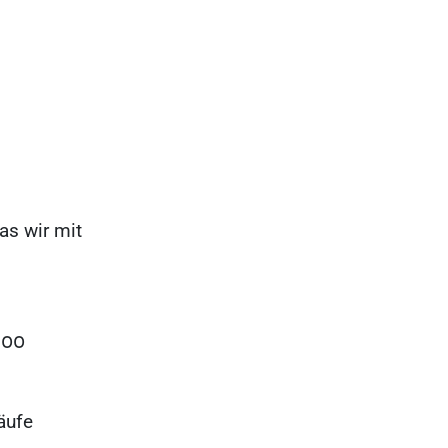
as wir mit
100
äufe