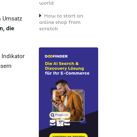
world
How to start an
en Umsatz
online shop from
n, die
scratch
 Indikator
ssern