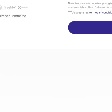
Nous
Nous traitons vos données pour gér
traitons
commerciales. Plus d'informations
vos
J'accepte les
termes et conditi
données
cherche eCommerce
pour
gérer
votre
demande
et
vous
contacter
à
des
fins
commerciales.
Plus
d'informations
dans
notre
Politique
de
confidentialité.
*