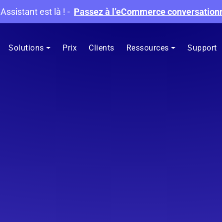
 Assistant est là !
-
Passez à l’eCommerce conversation
Solutions
Prix
Clients
Ressources
Support