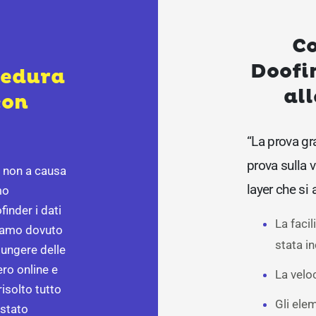
Co
Doofi
cedura
all
con
“La prova gra
prova sulla v
, non a causa
layer che si 
mo
inder i dati
La faci
biamo dovuto
stata in
iungere delle
ero online e
La veloc
risolto tutto
Gli ele
 stato