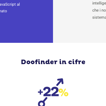
intellig
avaScript al
che i no
onato
sistema
Doofinder in cifre