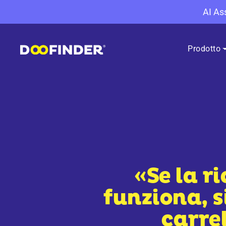
AI Ass
Prodotto
«Se la r
funziona, 
carrel