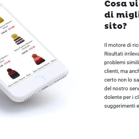
Cosa vi
di migl
sito?
Il motore di ri
Risultati irril
problemi simili
clienti, ma anc
certo non lo sar
del nostro serv
dolente per i cl
suggerimenti e