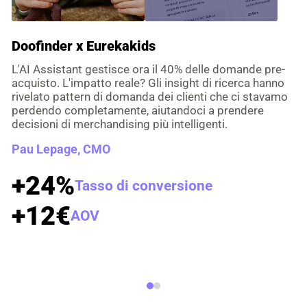
(programmabile); Motive reindicizza una volta ogni 24
delle regole.
ore.
Doofinder x Eurekakids
Doofinder x ClioMakeUp
L'AI Assistant gestisce ora il 40% delle domande pre-
Con Doofinder le ricerche senza risultati su
acquisto. L'impatto reale? Gli insight di ricerca hanno
ClioMakeUp sono scese dal 30% all'1,4% e il CTR ha
rivelato pattern di domanda dei clienti che ci stavamo
raggiunto l'85%. Gli utenti trovano subito ciò che
perdendo completamente, aiutandoci a prendere
cercano e scoprono prodotti correlati, vivendo
decisioni di merchandising più intelligenti.
un'esperienza d'acquisto più fluida.
Pau Lepage, CMO
Clio Zammatteo, CEO
+24%
Tasso di conversione
-97%
ricerche senza risultati
+12€
AOV
85%
CTR
Scopri di più →