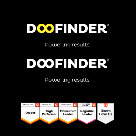
store. Il tuo catalogo prodotti si connette istantaneamente
onestamente in una chiamata.
tramite lo stesso plugin che usi con Motive. La cronologia
delle ricerche non viene trasferita, ma Doofinder inizia a
raccogliere dati più completi dal primo giorno, inclusa la
conversione per parola chiave, qualcosa che il modello di
privacy di Motive non consente. Tutti i piani includono un
Account Executive che ti guida nella configurazione ed è
disponibile per i primi 30 giorni.