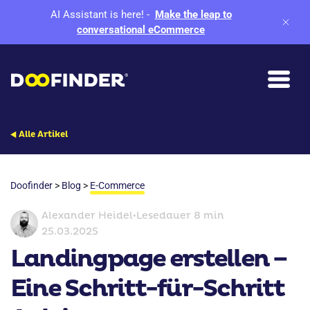
AI Assistant is here!
-
Make the leap to
conversational eCommerce
Alle Artikel
Doofinder
>
Blog
>
E-Commerce
Alexander Heidel
•
Lesedauer 8 min
25.03.2025
Landingpage erstellen –
Eine Schritt-für-Schritt