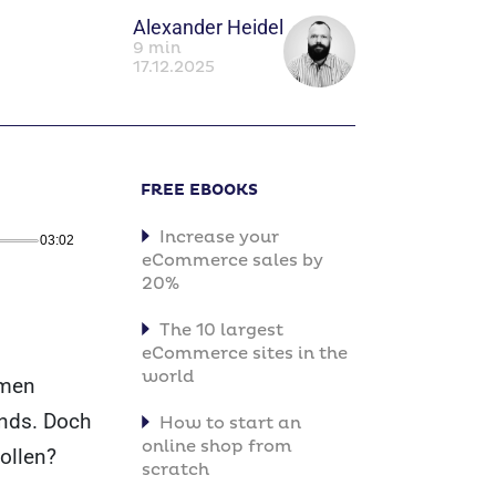
Alexander Heidel
9 min
17.12.2025
FREE EBOOKS
Increase your
03:02
eCommerce sales by
20%
The 10 largest
eCommerce sites in the
world
rmen
ends. Doch
How to start an
online shop from
wollen?
scratch