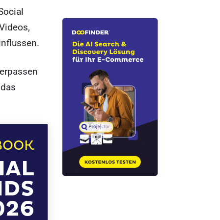
Social
 Videos,
influssen.
verpassen
 das
BOOK
IAL
NDS
026