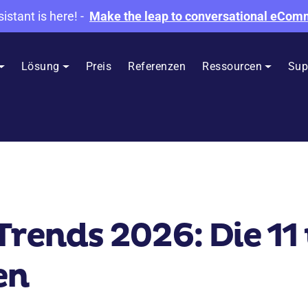
sistant is here!
-
Make the leap to conversational eCo
Lösung
Preis
Referenzen
Ressourcen
Sup
Trends 2026: Die 11
en