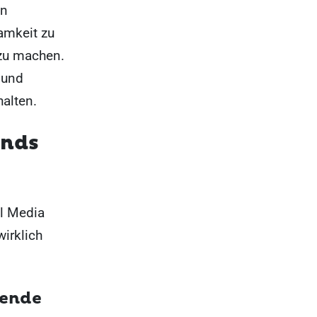
en
amkeit zu
zu machen.
 und
halten.
ends
al Media
irklich
sende