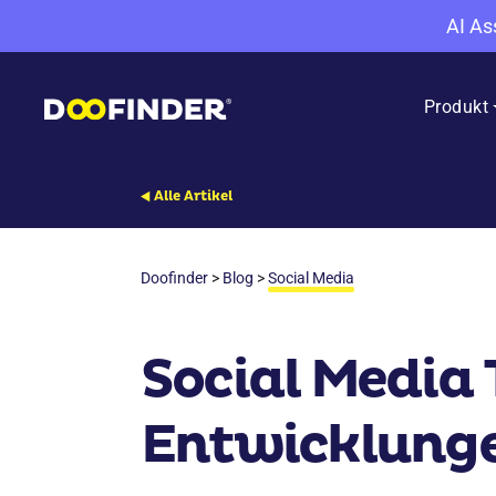
AI As
Produkt
Alle Artikel
Doofinder
>
Blog
>
Social Media
Social Media 
Entwicklung