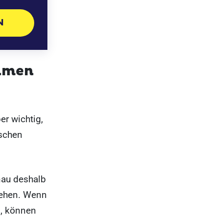
N
ehmen
er wichtig,
nschen
nau deshalb
tehen. Wenn
d, können