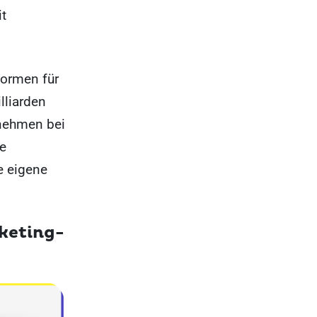
it
formen für
lliarden
rnehmen bei
ße
e eigene
rketing-