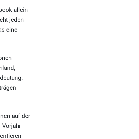
book allein
ieht jeden
as eine
ionen
hland,
edeutung.
trägen
onen auf der
 Vorjahr
entieren