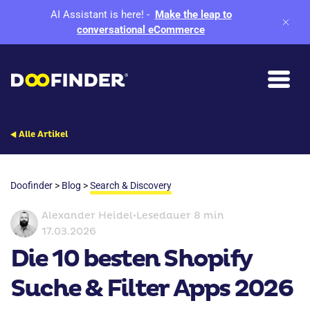
AI Assistant is here!
-
Make the leap to
conversational eCommerce
Alle Artikel
Doofinder
>
Blog
>
Search & Discovery
Alexander Heidel
•
Lesedauer 8 min
17.03.2026
Die 10 besten Shopify
Suche & Filter Apps 2026