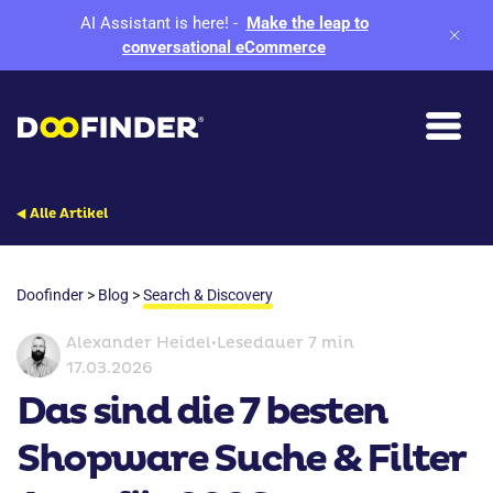
AI Assistant is here!
-
Make the leap to
conversational eCommerce
Alle Artikel
Doofinder
>
Blog
>
Search & Discovery
Alexander Heidel
•
Lesedauer 7 min
17.03.2026
Das sind die 7 besten
Shopware Suche & Filter