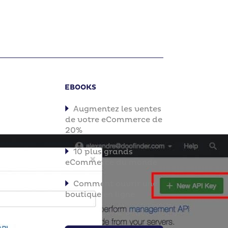
EBOOKS
Augmentez les ventes
de votre eCommerce de
20%
10 plus grands
eCommerce du monde
Comment ouvrir une
boutique en ligne