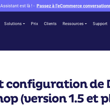
 Assistant est là !
-
Passez à l’eCommerce conversation
Solutions
Prix
Clients
Ressources
Support
et configuration de
p (version 1.5 et p