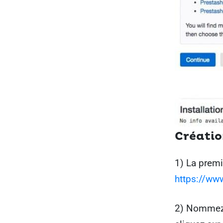
Créatio
1) La premi
https://ww
2) Nommez v