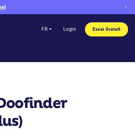
nel
FR
Login
Essai Gratuit
 Doofinder
lus)