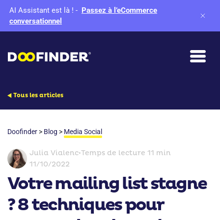
AI Assistant est là !
-
Passez à l’eCommerce
conversationnel
Tous les articles
Doofinder
>
Blog
>
Media Social
Julia Vialenc
•
Temps de lecture 11 min
11/10/2022
Votre mailing list stagne
? 8 techniques pour