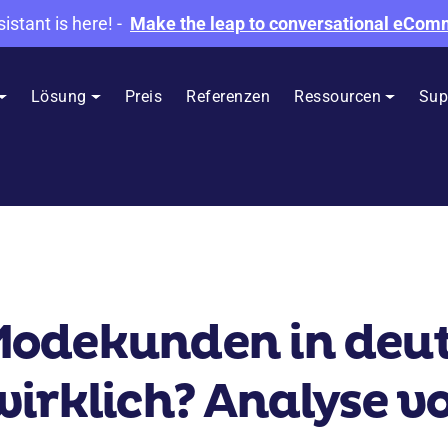
sistant is here!
-
Make the leap to conversational eCo
Lösung
Preis
Referenzen
Ressourcen
Sup
Modekunden in deu
irklich? Analyse vo