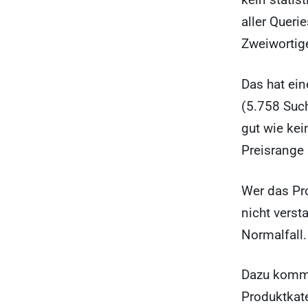
aller Quer
Zweiwortige
Das hat ei
(5.758 Suc
gut wie kei
Preisrange 
Wer das Pro
nicht verst
Normalfall
Dazu kommt:
Produktkat