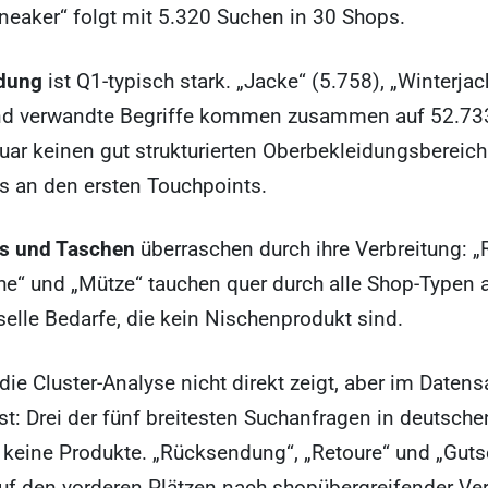
neaker“ folgt mit 5.320 Suchen in 30 Shops.
idung
ist Q1-typisch stark. „Jacke“ (5.758), „Winterjac
nd verwandte Begriffe kommen zusammen auf 52.73
ar keinen gut strukturierten Oberbekleidungsbereich h
s an den ersten Touchpoints.
s und Taschen
überraschen durch ihre Verbreitung: „
e“ und „Mütze“ tauchen quer durch alle Shop-Typen a
selle Bedarfe, die kein Nischenprodukt sind.
die Cluster-Analyse nicht direkt zeigt, aber im Datensa
st: Drei der fünf breitesten Suchanfragen in deutsch
 keine Produkte. „Rücksendung“, „Retoure“ und „Guts
uf den vorderen Plätzen nach shopübergreifender Ver