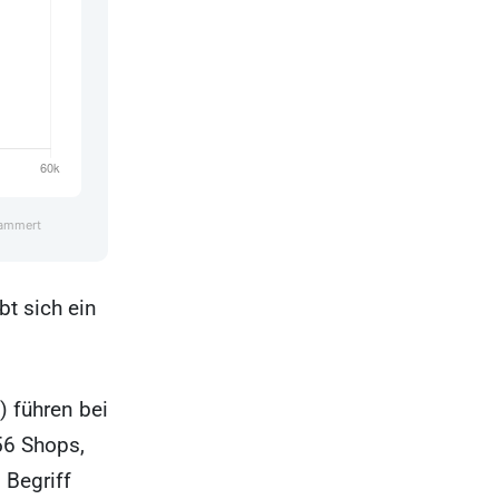
lammert
t sich ein
 führen bei
56 Shops,
 Begriff