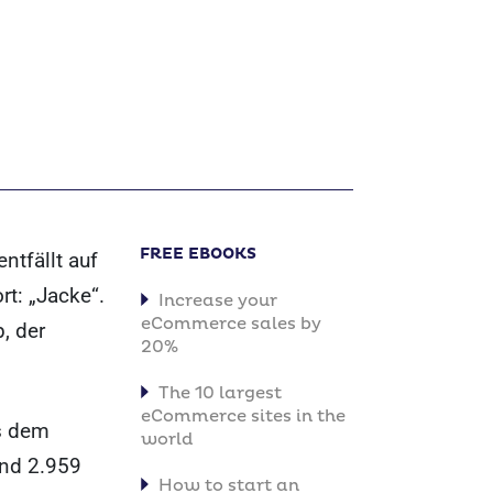
FREE EBOOKS
tfällt auf
t: „Jacke“.
Increase your
eCommerce sales by
, der
20%
The 10 largest
eCommerce sites in the
us dem
world
ind 2.959
How to start an