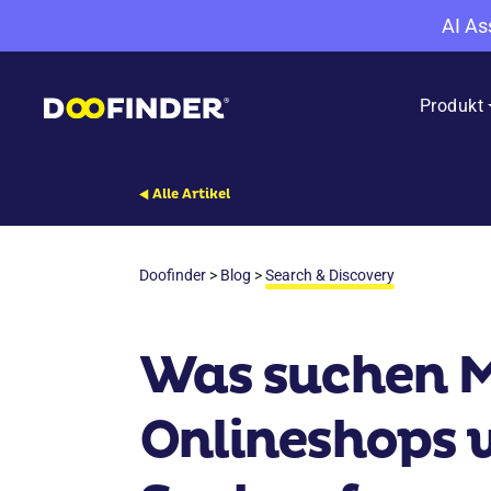
AI As
Produkt
Alle Artikel
Doofinder
>
Blog
>
Search & Discovery
Was suchen 
Onlineshops w