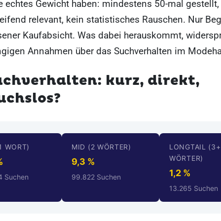
ie echtes Gewicht haben: mindestens 50-mal gestellt,
ifend relevant, kein statistisches Rauschen. Nur Beg
ener Kaufabsicht. Was dabei herauskommt, widerspr
ngigen Annahmen über das Suchverhalten im Modeha
chverhalten: kurz, direkt,
uchslos?
1 WORT)
MID (2 WÖRTER)
LONGTAIL (3+
WÖRTER)
%
9,3 %
1,2 %
4 Suchen
99.822 Suchen
13.265 Suchen