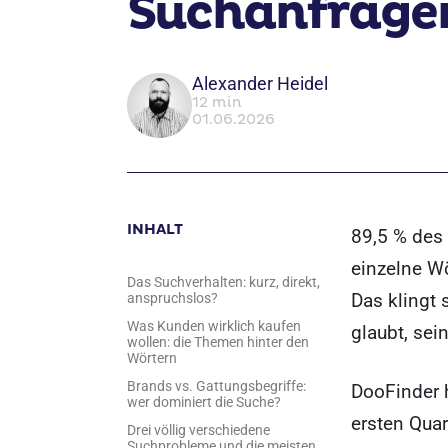
Suchanfrage
Alexander Heidel
12 min
01.06.2026
INHALT
89,5 % des
einzelne Wö
Das Suchverhalten: kurz, direkt,
Das klingt 
anspruchslos?
Was Kunden wirklich kaufen
glaubt, sei
wollen: die Themen hinter den
Wörtern
Brands vs. Gattungsbegriffe:
DooFinder h
wer dominiert die Suche?
ersten Quar
Drei völlig verschiedene
Suchprobleme und die meisten