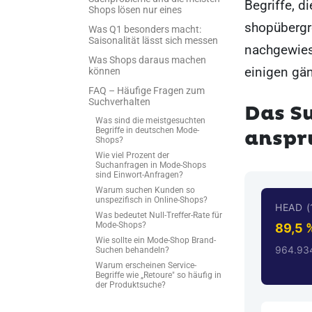
Begriffe, d
Shops lösen nur eines
shopübergre
Was Q1 besonders macht:
Saisonalität lässt sich messen
nachgewies
Was Shops daraus machen
einigen gä
können
FAQ – Häufige Fragen zum
Suchverhalten
Das Su
Was sind die meistgesuchten
Begriffe in deutschen Mode-
anspr
Shops?
Wie viel Prozent der
Suchanfragen in Mode-Shops
sind Einwort-Anfragen?
Warum suchen Kunden so
unspezifisch in Online-Shops?
HEAD (
Was bedeutet Null-Treffer-Rate für
Mode-Shops?
89,5 
Wie sollte ein Mode-Shop Brand-
964.93
Suchen behandeln?
Warum erscheinen Service-
Begriffe wie „Retoure" so häufig in
der Produktsuche?