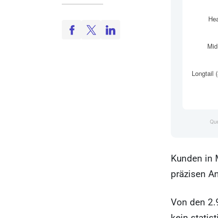
Que
Kunden in 
präzisen An
Von den 2.9
kein statis