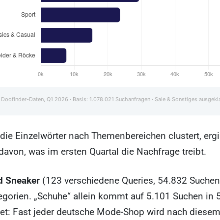
: Doofinder-Daten, Q1 2026 · Basis: 1.078.021 Suchanfragen · Sale & Sonstiges ausgek
e Einzelwörter nach Themenbereichen clustert, ergib
 davon, was im ersten Quartal die Nachfrage treibt.
d Sneaker
(123 verschiedene Queries, 54.832 Suchen)
egorien. „Schuhe“ allein kommt auf 5.101 Suchen in 
et: Fast jeder deutsche Mode-Shop wird nach diesem