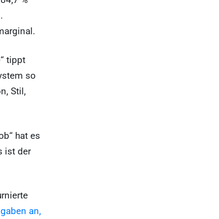
.
marginal.
 tippt
System so
, Stil,
ob“ hat es
 ist der
rnierte
 gaben an,