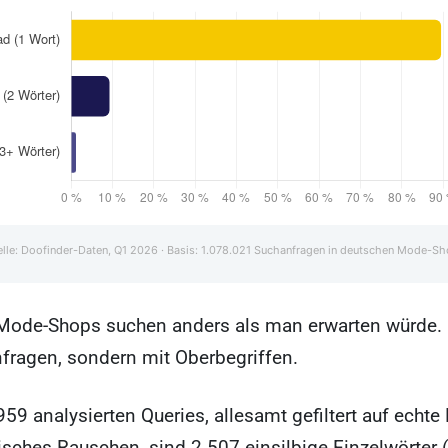
lle: Doofinder-Daten, Q1 2026 · Basis: 1.078.021 Suchanfragen in deutschen Mode-S
Mode-Shops suchen anders als man erwarten würde. 
fragen, sondern mit Oberbegriffen.
59 analysierten Queries, allesamt gefiltert auf echte
tisches Rauschen, sind 2.507 einsilbige Einzelwörter 