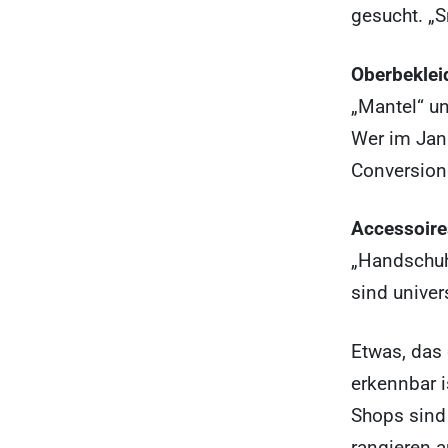
gesucht. „S
Oberbekle
„Mantel“ u
Wer im Janu
Conversion
Accessoire
„Handschuh
sind univer
Etwas, das 
erkennbar i
Shops sind
rangieren a