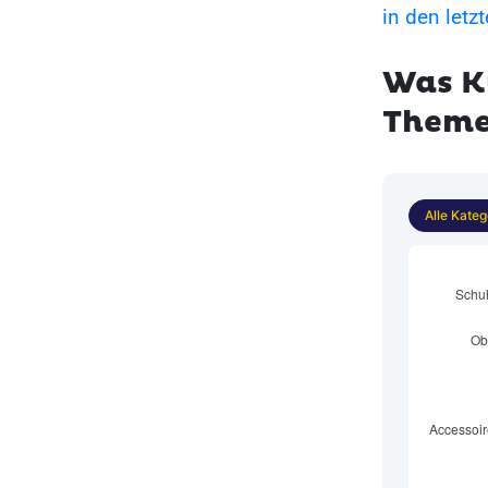
in den let
Was K
Theme
Alle Kateg