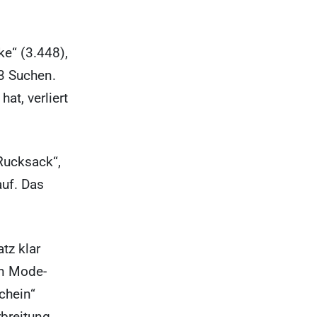
ke“ (3.448),
3 Suchen.
at, verliert
Rucksack“,
uf. Das
tz klar
en Mode-
chein“
breitung.