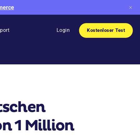
mmerce
port
Login
Kostenloser Test
tschen
n 1 Million