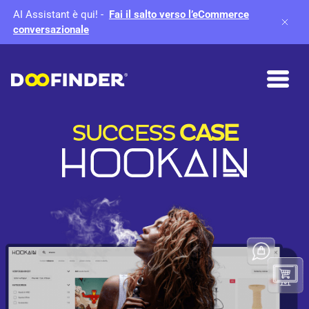
AI Assistant è qui!
-
Fai il salto verso l’eCommerce
conversazionale
SUCCESS
CASE