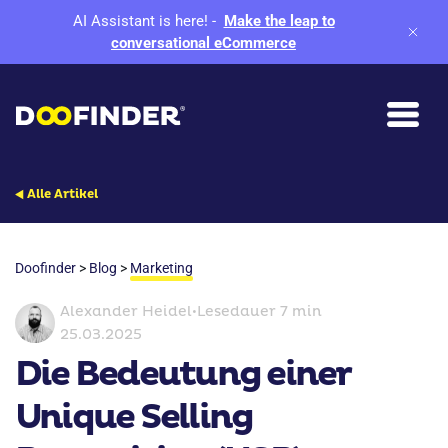
AI Assistant is here!
-
Make the leap to
conversational eCommerce
Alle Artikel
Doofinder
>
Blog
>
Marketing
Alexander Heidel
•
Lesedauer 7 min
25.03.2025
Die Bedeutung einer
Unique Selling