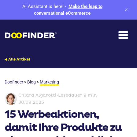
AI Assistant is here!
-
Make the leap to
conversational eCommerce
Alle Artikel
Doofinder
>
Blog
>
Marketing
Chiara Algarotti
•
Lesedauer 9 min
30.09.2025
15 Werbeaktionen,
damit Ihre Produkte zu